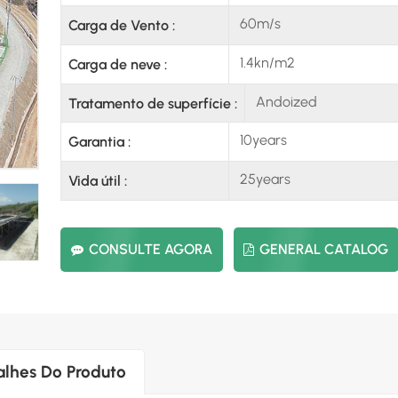
60m/s
Carga de Vento :
1.4kn/m2
Carga de neve :
Andoized
Tratamento de superfície :
10years
Garantia :
25years
Vida útil :
CONSULTE AGORA
GENERAL CATALOG
alhes Do Produto