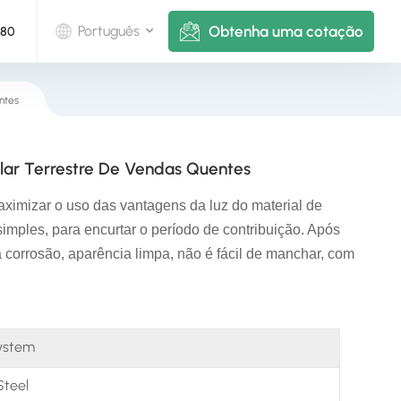
Obtenha uma cotação
Português
880
ntes
English
Deutsch
olar Terrestre De Vendas Quentes
русский
ximizar o uso das vantagens da luz do material de
italiano
mples, para encurtar o período de contribuição. Após
 à corrosão, aparência limpa, não é fácil de manchar, com
español
português
ystem
Nederlands
Steel
العربية