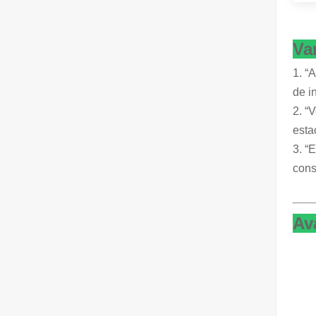
Va
1. “
de i
2. “
esta
3. “
cons
Av