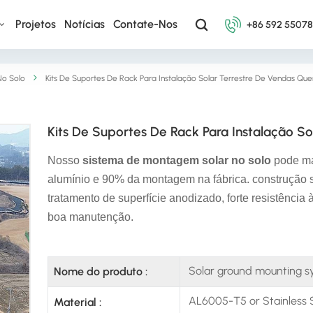
Projetos
Notícias
Contate-Nos
+86 592 5507
o Solo
Kits De Suportes De Rack Para Instalação Solar Terrestre De Vendas Que
Kits De Suportes De Rack Para Instalação S
Nosso
sistema de montagem solar no solo
pode ma
alumínio e 90% da montagem na fábrica. construção si
tratamento de superfície anodizado, forte resistência
boa manutenção.
Solar ground mounting s
Nome do produto :
AL6005-T5 or Stainless 
Material :