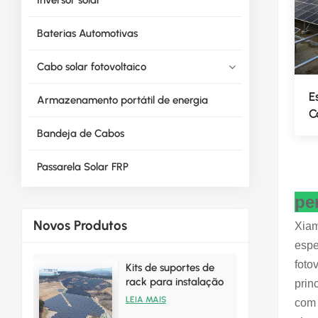
Baterias Automotivas
Cabo solar fotovoltaico
E
Armazenamento portátil de energia
C
Bandeja de Cabos
Passarela Solar FRP
pe
Novos Produtos
Xiam
espe
foto
Kits de suportes de
rack para instalação
prin
solar terrestre de
LEIA MAIS
com 
vendas quentes