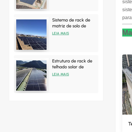
sist
sist
para
Sistema de rack de
matriz de solo de
Ma
painéis solares de
LEIA MAIS
alumínio
Estrutura de rack de
telhado solar de
alumínio para
LEIA MAIS
instalações em telhado
de zinco
T