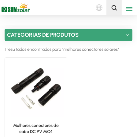
Português
Obtenha uma cotação
CATEGORIAS DE PRODUTOS
English
1 resultados encontrados para "melhores conectores solares"
Deutsch
русский
italiano
español
português
Nederlands
Melhores conectores de
cabo DC PV MC4
العربية