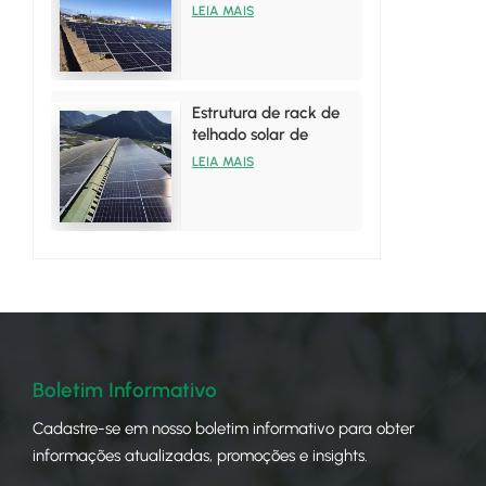
painéis solares de
LEIA MAIS
alumínio
Estrutura de rack de
telhado solar de
alumínio para
LEIA MAIS
instalações em telhado
de zinco
Boletim Informativo
Cadastre-se em nosso boletim informativo para obter
informações atualizadas, promoções e insights.