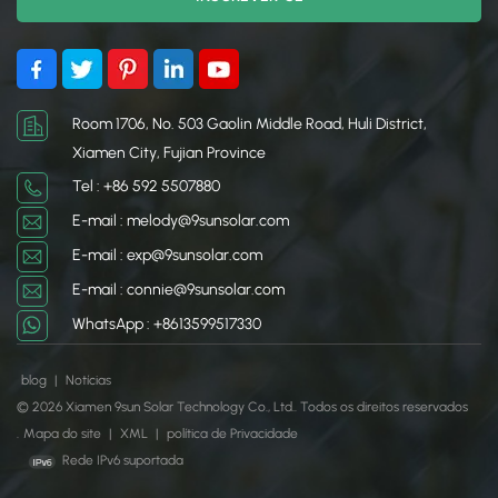
Room 1706, No. 503 Gaolin Middle Road, Huli District,
Xiamen City, Fujian Province
Tel : +86 592 5507880
E-mail : melody@9sunsolar.com
E-mail : exp@9sunsolar.com
E-mail : connie@9sunsolar.com
WhatsApp : +8613599517330
blog
|
Notícias
© 2026 Xiamen 9sun Solar Technology Co., Ltd.. Todos os direitos reservados
.
Mapa do site
|
XML
|
política de Privacidade
Rede IPv6 suportada