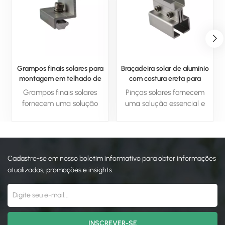
Grampos finais solares para
Braçadeira solar de alumínio
montagem em telhado de
com costura ereta para
painel solar
sistema solar
Grampos finais solares
Pinças solares fornecem
fornecem uma solução
uma solução essencial e
essencial e confiável para
confiável para fixar os
fixar os painéis solares no
painéis solares no lugar.
lugar. Com materiais
Com materiais duráveis,
duráveis, fácil instalação e
fácil instalação e
Cadastre-se em nosso boletim informativo para obter informações
propriedades resistentes às
propriedades resistentes às
intempéries, esses
intempéries, esses
atualizadas, promoções e insights.
grampos garantem que
grampos garantem que
seu sistema solar
seu sistema solar
permaneça seguro, estável
permaneça seguro, estável
e eficiente a longo prazo.
e eficiente a longo prazo.