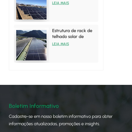
painéis solares de
LEIA MAIS
alumínio
Estrutura de rack de
telhado solar de
alumínio para
LEIA MAIS
instalações em telhado
de zinco
Boletim Informativo
Cadastre-se em nosso boletim informativo para obter
informações atualizadas, promoções e insights.