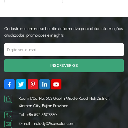
da PV Korea
日本語
한국의
Cadastre-se em nosso boletim informativo para obter informações
atualizadas, promoções e insights.
Room 1706, No. 503 Gaolin Middle Road, Huli District,
Xiamen City, Fujian Province
Tel : +86 592 5507880
E-mail : melody@9sunsolar.com