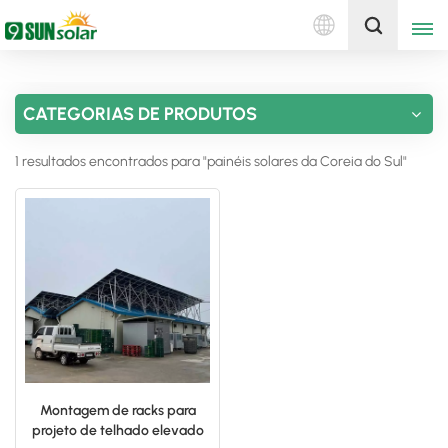
Português
Obtenha uma cotação
CATEGORIAS DE PRODUTOS
English
1 resultados encontrados para "painéis solares da Coreia do Sul"
Deutsch
русский
italiano
español
português
Nederlands
Montagem de racks para
projeto de telhado elevado
العربية