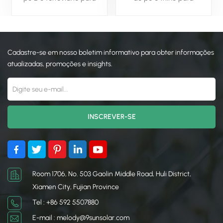
instalação no telhado é
instalação do telhado é
um componente essencial
um componente essencial
para sistemas de
para os sistemas de
montagem de painéis
montagem do painel solar,
Cadastre-se em nosso boletim informativo para obter informações
solares, projetado
projetados
especificamente para fixar
especificamente para
atualizadas, promoções e insights.
trilhos solares em telhados.
proteger trilhos solares aos
telhados.
Room 1706, No. 503 Gaolin Middle Road, Huli District,
Xiamen City, Fujian Province
Tel : +86 592 5507880
E-mail : melody@9sunsolar.com