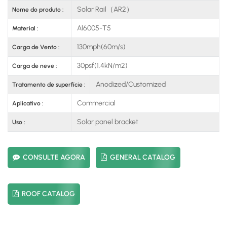
Solar Rail（AR2）
Nome do produto :
Al6005-T5
Material :
130mph(60m/s)
Carga de Vento :
30psf(1.4kN/m2)
Carga de neve :
Anodized/Customized
Tratamento de superfície :
Commercial
Aplicativo :
Solar panel bracket
Uso :
CONSULTE AGORA
GENERAL CATALOG
ROOF CATALOG