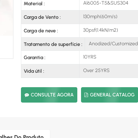
Al6005-T5&SUS304
Material :
130mph(60m/s)
Carga de Vento :
30psf(1.4kN/m2)
Carga de neve :
Anodized/Customized
Tratamento de superfície :
10YRS
Garantia :
Over 25YRS
Vida útil :
CONSULTE AGORA
GENERAL CATALOG
alhes Do Produto