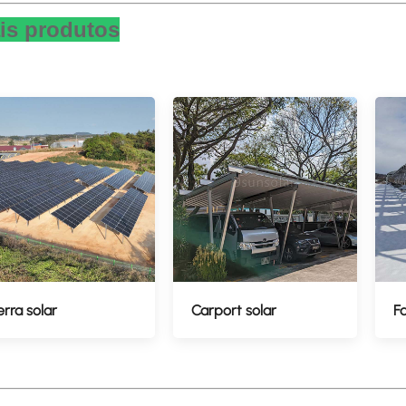
is produtos
erra solar
Carport solar
F