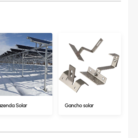
azenda Solar
Gancho solar