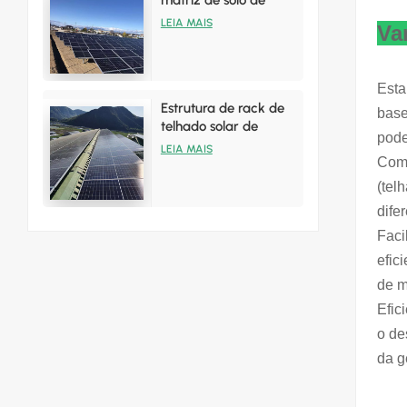
matriz de solo de
painéis solares de
LEIA MAIS
Va
alumínio
Esta
Estrutura de rack de
base
telhado solar de
pode
alumínio para
LEIA MAIS
Comp
instalações em telhado
de zinco
(tel
dife
Faci
efic
de m
Efic
o de
da g