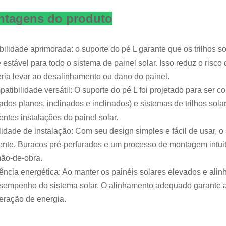
ntagens do produto
bilidade aprimorada: o suporte do pé L garante que os trilho
 estável para todo o sistema de painel solar. Isso reduz o ri
ria levar ao desalinhamento ou dano do painel.
atibilidade versátil: O suporte do pé L foi projetado para ser
hados planos, inclinados e inclinados) e sistemas de trilhos sola
rentes instalações do painel solar.
lidade de instalação: Com seu design simples e fácil de usar, o
iente. Buracos pré-perfurados e um processo de montagem intuit
ão-de-obra.
iência energética: Ao manter os painéis solares elevados e alin
sempenho do sistema solar. O alinhamento adequado garante a 
eração de energia.