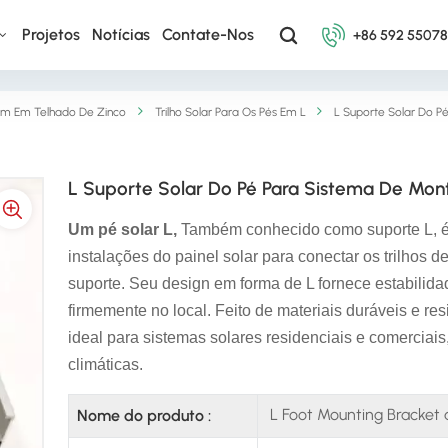
Projetos
Notícias
Contate-Nos
+86 592 5507
m Em Telhado De Zinco
Trilho Solar Para Os Pés Em L
L Suporte Solar Do 
L Suporte Solar Do Pé Para Sistema De Mo
Um pé solar L,
Também conhecido como suporte L, 
instalações do painel solar para conectar os trilhos
suporte. Seu design em forma de L fornece estabilida
firmemente no local. Feito de materiais duráveis e re
ideal para sistemas solares residenciais e comercia
climáticas.
L Foot Mounting Bracket an
Nome do produto :