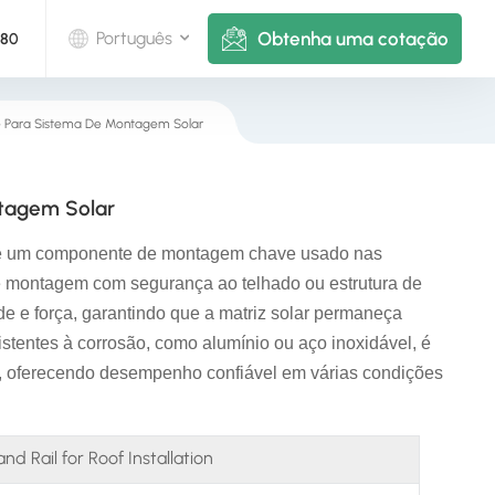
Obtenha uma cotação
Português
880
Pé Para Sistema De Montagem Solar
English
Deutsch
ntagem Solar
русский
é um componente de montagem chave usado nas
italiano
 de montagem com segurança ao telhado ou estrutura de
de e força, garantindo que a matriz solar permaneça
español
sistentes à corrosão, como alumínio ou aço inoxidável, é
is, oferecendo desempenho confiável em várias condições
português
Nederlands
d Rail for Roof Installation
العربية