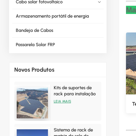
Cabo solar fotovoltaico
Ma
Armazenamento portátil de energia
Bandeja de Cabos
Passarela Solar FRP
Novos Produtos
Kits de suportes de
rack para instalação
solar terrestre de
LEIA MAIS
T
vendas quentes
Sistema de rack de