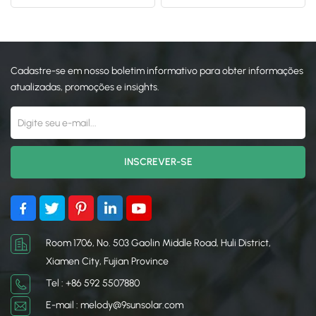
painel solar
estufas para agricultura
日本語
한국의
Cadastre-se em nosso boletim informativo para obter informações
atualizadas, promoções e insights.
Room 1706, No. 503 Gaolin Middle Road, Huli District,
Xiamen City, Fujian Province
Tel : +86 592 5507880
E-mail : melody@9sunsolar.com