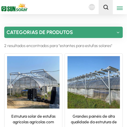
Português
Obtenha uma cotação
CATEGORIAS DE PRODUTOS
English
2 resultados encontrados para "estantes para estufas solares"
Deutsch
русский
italiano
español
português
Nederlands
Estrutura solar de estufas
Grandes painéis de alta
agrícolas agrícolas com
qualidade da estrutura de
العربية