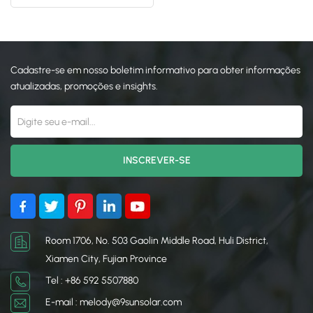
estufas para agricultura
日本語
한국의
Cadastre-se em nosso boletim informativo para obter informações
atualizadas, promoções e insights.
Room 1706, No. 503 Gaolin Middle Road, Huli District,
Xiamen City, Fujian Province
Tel : +86 592 5507880
E-mail : melody@9sunsolar.com