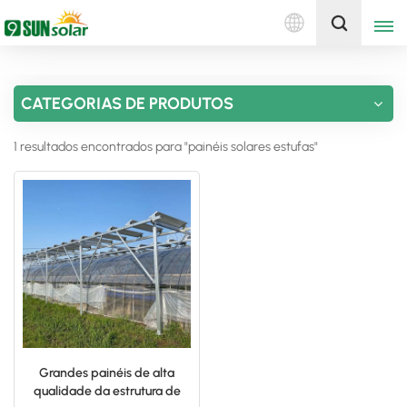
Português
Obtenha uma cotação
CATEGORIAS DE PRODUTOS
English
1 resultados encontrados para "painéis solares estufas"
Deutsch
русский
italiano
español
português
Nederlands
Grandes painéis de alta
qualidade da estrutura de
العربية