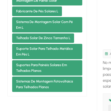
Montagem De Painel Solar
Fabricante De Pés Solares L
Sistema De Montagem Solar Com Pé
Em L
Telhado Solar De Zinco Tamanho L
Suporte Solar Para Telhado Metálico
J
Em Pés L
No m
Suportes Para Painéis Solares Em
limp
Telhados Planos
pass
espe
Sistemas De Montagem Fotovoltaica
sola
Para Telhados Planos
mund
Os c
sist
incl