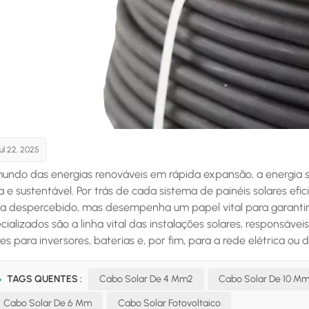
ul 22, 2025
undo das energias renováveis em rápida expansão, a energia s
a e sustentável. Por trás de cada sistema de painéis solares ef
a despercebido, mas desempenha um papel vital para garantir
cializados são a linha vital das instalações solares, responsávei
res para inversores, baterias e, por fim, para a rede elétrica ou
o dos cabos solares, explorando suas características, tipos, va
abos solares, como o nome sugere, são projetados especifica
TAGS QUENTES :
Cabo Solar De 4 Mm2
Cabo Solar De 10 M
emas de energia solar. Ao contrário dos cabos elétricos comuns
Cabo Solar De 6 Mm
Cabo Solar Fotovoltaico
uindo temperaturas extremas, radiação ultravioleta (UV), umid