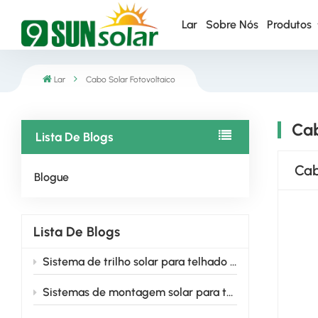
Lar
Sobre Nós
Produtos
Lar
Cabo Solar Fotovoltaico
Cab
Lista De Blogs
Cab
Blogue
Lista De Blogs
Sistema de trilho solar para telhado + pés em L: a escolha inteligente para instaladores em 2026.
Sistemas de montagem solar para telhados planos: soluções projetadas para instalações solares confiáveis ​​e de alto rendimento.