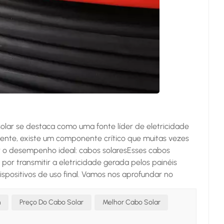
olar se destaca como uma fonte líder de eletricidade
iciente, existe um componente crítico que muitas vezes
 o desempenho ideal: cabos solaresEsses cabos
s por transmitir a eletricidade gerada pelos painéis
 dispositivos de uso final. Vamos nos aprofundar no
ntagens e aplicações comuns.​O que são cabos solares?​
mente para atender às demandas exclusivas dos
m
Preço Do Cabo Solar
Melhor Cabo Solar
, eles devem suportar condições ambientais adversas,
ade e exposição a produtos químicos. Fabricados com