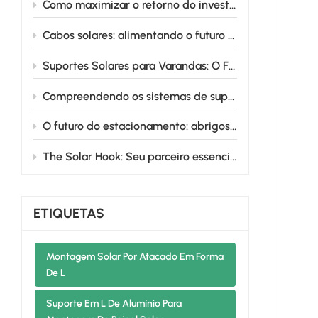
Como maximizar o retorno do investimento em sistemas de montagem de painéis solares para terras agrícolas
Cabos solares: alimentando o futuro da energia renovável
Suportes Solares para Varandas: O Futuro da Energia Solar Urbana
Compreendendo os sistemas de suporte de solo solar: variações de projeto e benefícios
O futuro do estacionamento: abrigos solares de alumínio que energizam sua vida
The Solar Hook: Seu parceiro essencial para instalações solares sem complicações
ETIQUETAS
Montagem Solar Por Atacado Em Forma
De L
Suporte Em L De Alumínio Para