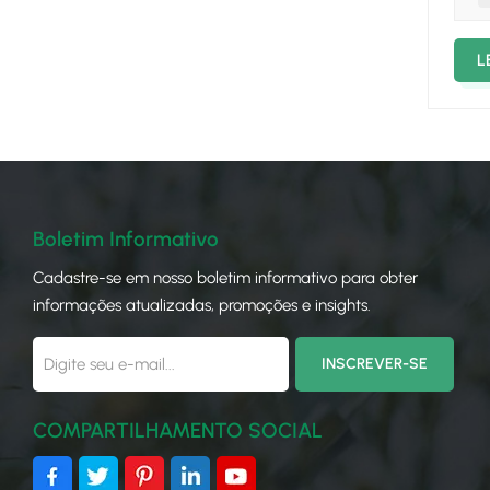
mate
enve
L
dos 
sola
e em
cabo
de e
indi
supo
Boletim Informativo
são 
Cadastre-se em nosso boletim informativo para obter
inte
informações atualizadas, promoções e insights.
Eles
corr
cond
em s
estr
COMPARTILHAMENTO SOCIAL
inve
impo