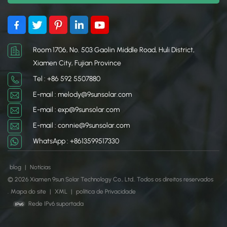
de suporte confiável e
base durável e resistente
resistente às intempéries.
ao clima para instalações
solares.
Room 1706, No. 503 Gaolin Middle Road, Huli District,
Xiamen City, Fujian Province
Tel : +86 592 5507880
E-mail : melody@9sunsolar.com
E-mail : exp@9sunsolar.com
E-mail : connie@9sunsolar.com
WhatsApp : +8613599517330
blog
|
Notícias
© 2026 Xiamen 9sun Solar Technology Co., Ltd.. Todos os direitos reservados
.
Mapa do site
|
XML
|
política de Privacidade
Rede IPv6 suportada