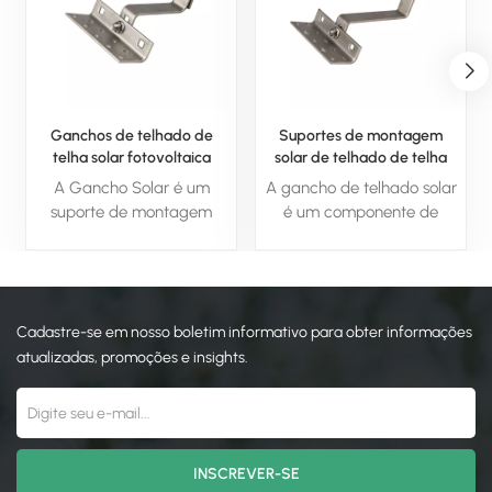
Ganchos de telhado de
Suportes de montagem
telha solar fotovoltaica
solar de telhado de telha
ajustáveis para montagem
A Gancho Solar é um
A gancho de telhado solar
em telhado solar
suporte de montagem
é um componente de
usado para fixar com
montagem usado para
segurança painéis solares
anexar com segurança
a vários tipos de telhado,
painéis solares aos
garantindo alinhamento e
telhados, garantindo
Cadastre-se em nosso boletim informativo para obter informações
estabilidade adequados.
estabilidade e
Desempenha um papel
alinhamento adequado
atualizadas, promoções e insights.
crucial na otimização do
para captura de energia
desempenho e
ideal. Ele foi projetado
durabilidade dos sistemas
para ser compatível com
de energia solar,
vários materiais de
fornecendo uma estrutura
cobertura e fornece uma