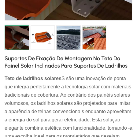
日本語
한국의
Suportes De Fixação De Montagem No Teto Do
Painel Solar Inclinados Para Suportes De Ladrilhos
Teto de ladrilhos solares
S são uma inovação de ponta
que integra perfeitamente a tecnologia solar com materiais
tradicionais de cobertura. Ao contrário dos painéis solares
volumosos, os ladrilhos solares são projetados para imitar
a aparência de telhas convencionais enquanto aproveitam
a energia do sol para gerar eletricidade. Esta solução
elegante combina estética com funcionalidade, tornando -a
uma escolha ideal para os proprietários que desejam