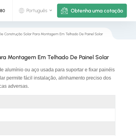
Obtenha uma cotação
Português
880
s De Construção Solar Para Montagem Em Telhado De Painel Solar
English
Deutsch
Para Montagem Em Telhado De Painel Solar
русский
de alumínio ou aço usada para suportar e fixar painéis
italiano
 permite fácil instalação, alinhamento preciso dos
icas adversas.
español
português
Nederlands
العربية