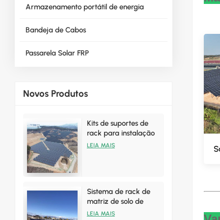
Armazenamento portátil de energia
Bandeja de Cabos
Passarela Solar FRP
Novos Produtos
Kits de suportes de
rack para instalação
solar terrestre de
LEIA MAIS
S
vendas quentes
Sistema de rack de
matriz de solo de
painéis solares de
LEIA MAIS
Va