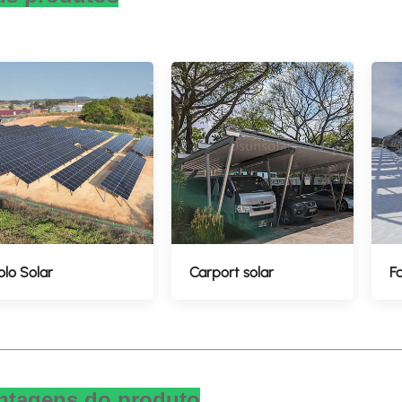
olo Solar
Carport solar
F
ntagens do produto