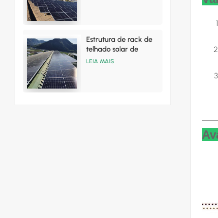
alumínio
Estrutura de rack de
telhado solar de
alumínio para
LEIA MAIS
instalações em telhado
de zinco
Av