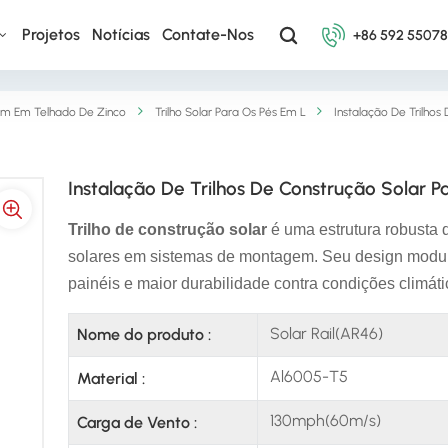
Projetos
Notícias
Contate-Nos
+86 592 5507
m Em Telhado De Zinco
Trilho Solar Para Os Pés Em L
Instalação De Trilho
Instalação De Trilhos De Construção Solar 
Trilho de construção solar
é uma estrutura robusta 
solares em sistemas de montagem. Seu design modular
painéis e maior durabilidade contra condições climát
Solar Rail(AR46)
Nome do produto :
Al6005-T5
Material :
130mph(60m/s)
Carga de Vento :